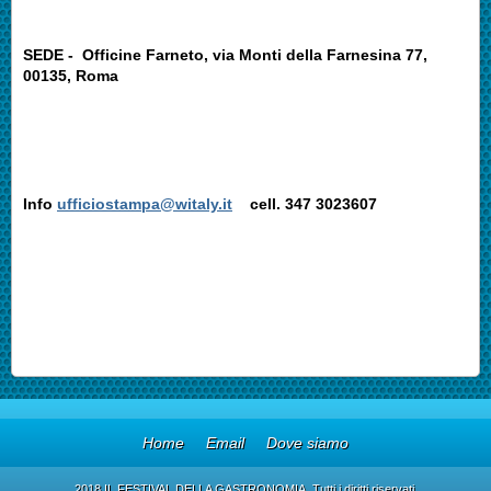
SEDE - Officine Farneto, via Monti della Farnesina 77,
00135, Roma
Info
ufficiostampa@witaly.it
cell. 347 3023607
Home
Email
Dove siamo
2018 IL FESTIVAL DELLA GASTRONOMIA. Tutti i diritti riservati.