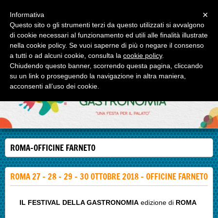
Menu
×
Informativa
Questo sito o gli strumenti terzi da questo utilizzati si avvalgono
IL FESTIVAL DELLA GASTRONOMIA
di cookie necessari al funzionamento ed utili alle finalità illustrate
Roma e Milano due appuntamenti enogastronomici di alto profilo.
nella cookie policy. Se vuoi saperne di più o negare il consenso
a tutti o ad alcuni cookie, consulta la
cookie policy
.
Chiudendo questo banner, scorrendo questa pagina, cliccando
su un link o proseguendo la navigazione in altra maniera,
acconsenti all’uso dei cookie.
ROMA-OFFICINE FARNETO
ROMA 27 - 28 - 29 - 30 OTTOBRE 2018 - OFFICINE FARNETO
IL FESTIVAL DELLA GASTRONOMIA
edizione di
ROMA