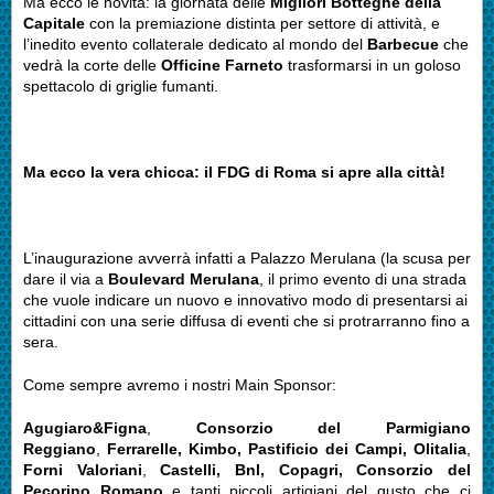
Ma ecco le novità: la giornata delle
Migliori Botteghe della
Capitale
con la premiazione distinta per settore di attività, e
l’inedito evento collaterale dedicato al mondo del
Barbecue
che
vedrà la corte delle
Officine Farneto
trasformarsi in un goloso
spettacolo di griglie fumanti.
Ma ecco la vera chicca: il FDG di Roma si apre alla città!
L’inaugurazione avverrà infatti a Palazzo Merulana (la scusa per
dare il via a
Boulevard Merulana
, il primo evento di una strada
che vuole indicare un nuovo e innovativo modo di presentarsi ai
cittadini con una serie diffusa di eventi che si protrarranno fino a
sera.
Come sempre avremo i nostri Main Sponsor:
Agugiaro&Figna
,
Consorzio del Parmigiano
Reggiano
,
Ferrarelle, Kimbo, Pastificio dei Campi, Olitalia
,
Forni
Valoriani
,
Castelli, Bnl, Copagri, Consorzio del
Pecorino Romano
e tanti piccoli artigiani del gusto che ci